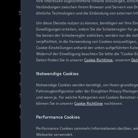
Ihre Interessen zugeschnittene Inhalte anzuzeigen, einsc
Verbindungen zwischen Ihrem Browser und Servern von Dri
Support
ähnliche Technologien und die Einbindung von externen In
Um diese Dienste nutzen zu können, benötigen wir Ihre Einw
Kundenservice
Einwilligungen erteilen, indem Sie die Schieberegler für j
Sie keinen der Schieberegler anklicken, werden nur die no
Händlersuche
verpflichtet, in die Verwendung von Cookies einzuwilligen,
Cookie-Einstellungen anhand der unten aufgeführten Kateg
Audi Code
Widerruf der Einwilligung beachten Sie bitte die "Cookie
Daten finden Sie in unserer
Cookie Richtlinie
, unserem
Dat
Häufige Fragen (FAQ)
Audi Online Beratung
Notwendige Cookies
Online-Terminvereinbarung
Notwendige Cookies werden benötigt, um Ihnen grundlegen
Fahrzeugkonfigurator oder der Ensighten Privacy Manager
Servicekontakt
und wenn ja, für welche Kategorien von Cookies Benutzer 
können Sie in unserer
Cookie Richtlinie
nachlesen.
Bordbuch & Bedienungsanleitungen
Performance Cookies
Verträge kündigen
Performance Cookies sammeln Informationen darüber, wie 
Webseite verwendet.