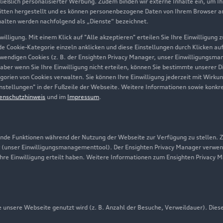
hließlich personalisierter Werbung. Zudem binden wir externe Inhalte ein, um I
tten hergestellt und es können personenbezogene Daten von Ihrem Browser an 
Über Audi
halten werden nachfolgend als „Dienste“ bezeichnet.
illigung. Mit einem Klick auf "Alle akzeptieren" erteilen Sie Ihre Einwilligung
Unternehmen
ede Cookie-Kategorie einzeln anklicken und diese Einstellungen durch Klicken au
twendigen Cookies (z. B. der Ensighten Privacy Manager, unser Einwilligungsma
Karriere
 aber wenn Sie Ihre Einwilligung nicht erteilen, können Sie bestimmte unserer 
orien von Cookies verwalten. Sie können Ihre Einwilligung jederzeit mit Wirku
Investor Relations
-Einstellungen" in der Fußzeile der Webseite. Weitere Informationen sowie ko
enschutzhinweis
und im
Impressum
.
Presse & Media Center
Datenschutz
Audi erleben
de Funktionen während der Nutzung der Webseite zur Verfügung zu stellen. Zu
 (unser Einwilligungsmanagementtool). Der Ensighten Privacy Manager verwen
Newsletter
ihre Einwilligung erteilt haben. Weitere Informationen zum Ensighten Privacy 
unsere Webseite genutzt wird (z. B. Anzahl der Besuche, Verweildauer). Dies