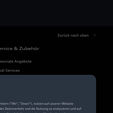
Zurück nach oben
ervice & Zubehör
aisonale Angebote
di Services
arantie
di digital services
yAudi
nern ("Wir", "Unser"), nutzen auf unserer Website
 den Datenverkehr und die Nutzung zu analysieren und auf